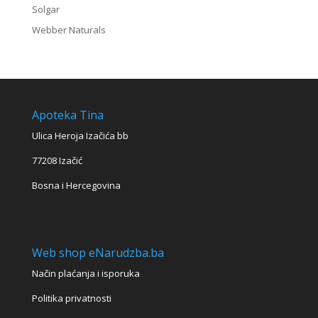
Solgar
Webber Naturals
Apoteka Tina
Ulica Heroja Izačića bb
77208 Izačić
Bosna i Hercegovina
Web shop eNarudzba.ba
Način plaćanja i isporuka
Politika privatnosti