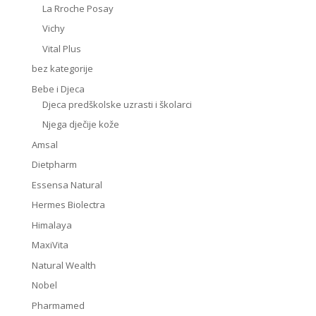
La Rroche Posay
Vichy
Vital Plus
bez kategorije
Bebe i Djeca
Djeca predškolske uzrasti i školarci
Njega dječije kože
Amsal
Dietpharm
Essensa Natural
Hermes Biolectra
Himalaya
MaxiVita
Natural Wealth
Nobel
Pharmamed