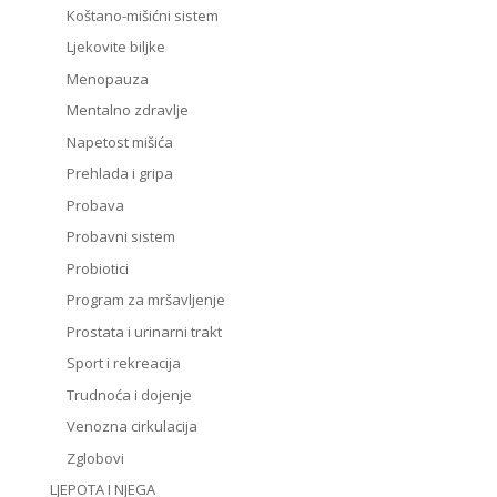
Koštano-mišićni sistem
Ljekovite biljke
Menopauza
Mentalno zdravlje
Napetost mišića
Prehlada i gripa
Probava
Probavni sistem
Probiotici
Program za mršavljenje
Prostata i urinarni trakt
Sport i rekreacija
Trudnoća i dojenje
Venozna cirkulacija
Zglobovi
LJEPOTA I NJEGA