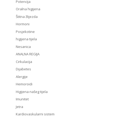
Potencija
Oralna higijena
Štitna žlijezda
Hormoni
Posjekotine
higijena tijela
Nesanica
ANALNA REGIJA
Cirkulacija
Dijabetes
Alergije
Hemoroidi
Higijena našeg tijela
Imunitet
Jetra
Kardiovaskularni sistem