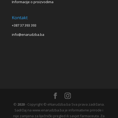
Informacije o proizvodima
Kontakt
+387 37 393 393
info@enarudzba.ba
©
2020
- Copyright © eNarudzba.ba Sva prava zadržana.
Sadržaj na www.enarudzba.ba je informativne prirode i
nije zamjena za liječnički pregled ili savjet farmaceuta. Za