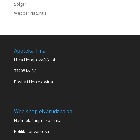
Solgar
Webber Naturals
Apoteka Tina
Ulica Heroja Izačića bb
77208 Izačić
Bosna i Hercegovina
Web shop eNarudzba.ba
Način plaćanja i isporuka
Politika privatnosti