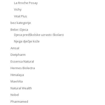
La Rroche Posay
Vichy
Vital Plus
bez kategorije
Bebe i Djeca
Djeca predškolske uzrasti i školarci
Njega dječije kože
Amsal
Dietpharm
Essensa Natural
Hermes Biolectra
Himalaya
MaxiVita
Natural Wealth
Nobel
Pharmamed