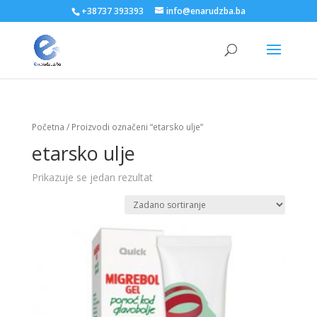
+38737 393393
info@enarudzba.ba
Početna
/ Proizvodi označeni “etarsko ulje”
etarsko ulje
Prikazuje se jedan rezultat