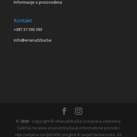
Informacije o proizvodima
Kontakt
+387 37 393 393
info@enarudzba.ba
©
2020
- Copyright © eNarudzba.ba Sva prava zadržana.
Sadržaj na www.enarudzba.ba je informativne prirode i
nije zamjena za liječnički pregled ili savjet farmaceuta. Za