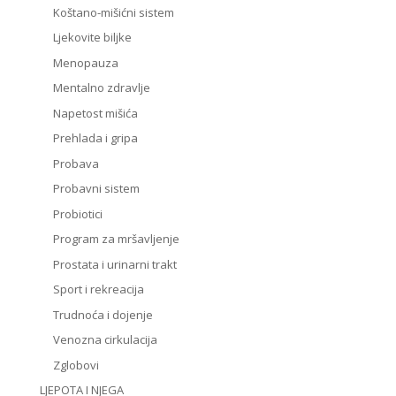
Koštano-mišićni sistem
Ljekovite biljke
Menopauza
Mentalno zdravlje
Napetost mišića
Prehlada i gripa
Probava
Probavni sistem
Probiotici
Program za mršavljenje
Prostata i urinarni trakt
Sport i rekreacija
Trudnoća i dojenje
Venozna cirkulacija
Zglobovi
LJEPOTA I NJEGA