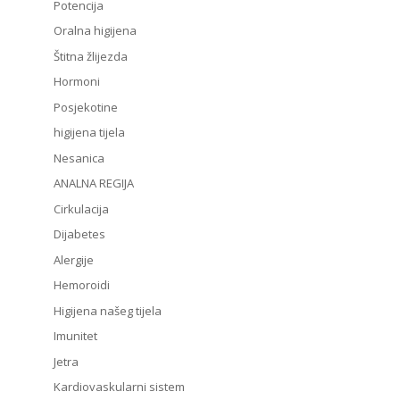
Potencija
Oralna higijena
Štitna žlijezda
Hormoni
Posjekotine
higijena tijela
Nesanica
ANALNA REGIJA
Cirkulacija
Dijabetes
Alergije
Hemoroidi
Higijena našeg tijela
Imunitet
Jetra
Kardiovaskularni sistem