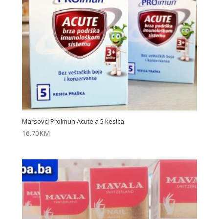
Marsovci ProImun Acute a 5 kesica
16.70
KM