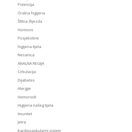
Potencija
Oralna higijena
Štitna žlijezda
Hormoni
Posjekotine
higijena tijela
Nesanica
ANALNA REGIJA
Cirkulacija
Dijabetes
Alergije
Hemoroidi
Higijena našeg tijela
Imunitet
Jetra
Kardiovaskularni sistem