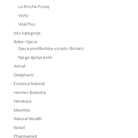
La Rroche Posay
Vichy
Vital Plus
bez kategorije
Bebe i Djeca
Djeca predškolske uzrasti i školarci
Njega dječije kože
Amsal
Dietpharm
Essensa Natural
Hermes Biolectra
Himalaya
MaxiVita
Natural Wealth
Nobel
Pharmamed