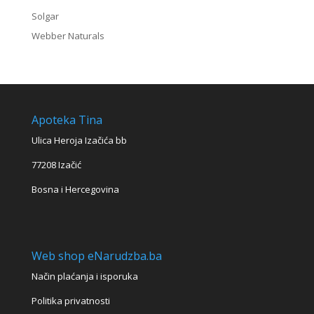
Solgar
Webber Naturals
Apoteka Tina
Ulica Heroja Izačića bb
77208 Izačić
Bosna i Hercegovina
Web shop eNarudzba.ba
Način plaćanja i isporuka
Politika privatnosti