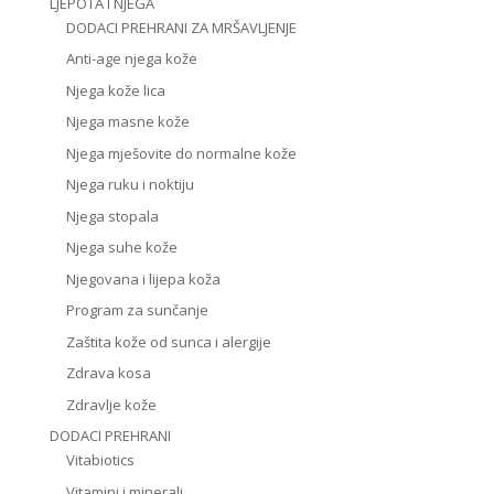
LJEPOTA I NJEGA
DODACI PREHRANI ZA MRŠAVLJENJE
Anti-age njega kože
Njega kože lica
Njega masne kože
Njega mješovite do normalne kože
Njega ruku i noktiju
Njega stopala
Njega suhe kože
Njegovana i lijepa koža
Program za sunčanje
Zaštita kože od sunca i alergije
Zdrava kosa
Zdravlje kože
DODACI PREHRANI
Vitabiotics
Vitamini i minerali