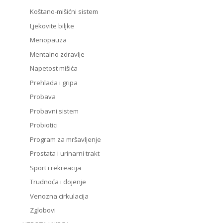
Koštano-mišićni sistem
Ljekovite biljke
Menopauza
Mentalno zdravlje
Napetost mišića
Prehlada i gripa
Probava
Probavni sistem
Probiotici
Program za mršavljenje
Prostata i urinarni trakt
Sport i rekreacija
Trudnoća i dojenje
Venozna cirkulacija
Zglobovi