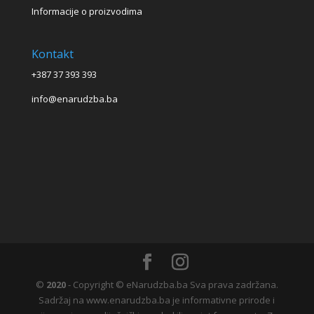
Informacije o proizvodima
Kontakt
+387 37 393 393
info@enarudzba.ba
©
2020
- Copyright © eNarudzba.ba Sva prava zadržana.
Sadržaj na www.enarudzba.ba je informativne prirode i