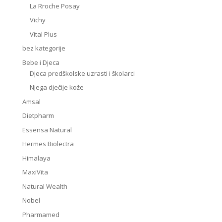
La Rroche Posay
Vichy
Vital Plus
bez kategorije
Bebe i Djeca
Djeca predškolske uzrasti i školarci
Njega dječije kože
Amsal
Dietpharm
Essensa Natural
Hermes Biolectra
Himalaya
MaxiVita
Natural Wealth
Nobel
Pharmamed