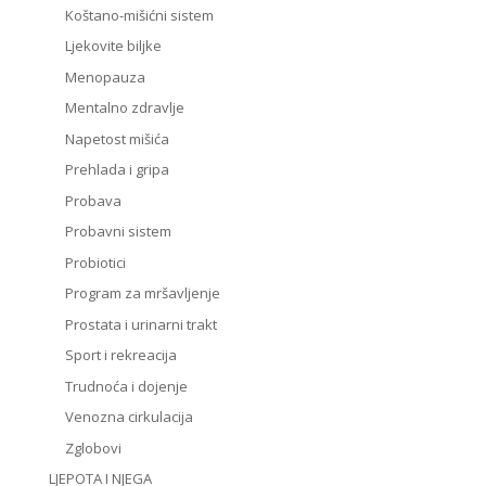
Koštano-mišićni sistem
Ljekovite biljke
Menopauza
Mentalno zdravlje
Napetost mišića
Prehlada i gripa
Probava
Probavni sistem
Probiotici
Program za mršavljenje
Prostata i urinarni trakt
Sport i rekreacija
Trudnoća i dojenje
Venozna cirkulacija
Zglobovi
LJEPOTA I NJEGA