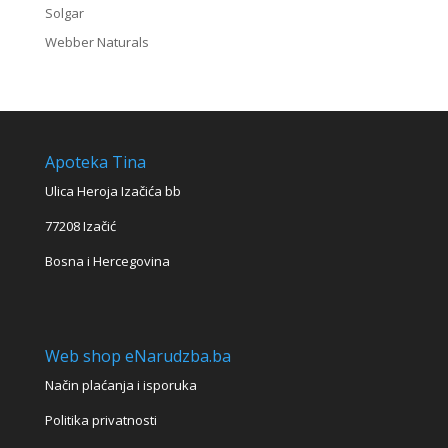
Solgar
Webber Naturals
Apoteka Tina
Ulica Heroja Izačića bb
77208 Izačić
Bosna i Hercegovina
Web shop eNarudzba.ba
Način plaćanja i isporuka
Politika privatnosti