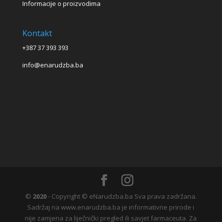
Informacije o proizvodima
Kontakt
+387 37 393 393
info@enarudzba.ba
©
2020
- Copyright © eNarudzba.ba Sva prava zadržana.
Sadržaj na www.enarudzba.ba je informativne prirode i
nije zamjena za liječnički pregled ili savjet farmaceuta. Za