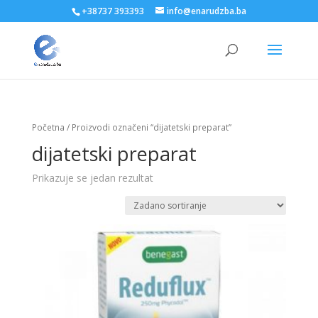
+38737 393393
info@enarudzba.ba
Početna
/ Proizvodi označeni “dijatetski preparat”
dijatetski preparat
Prikazuje se jedan rezultat