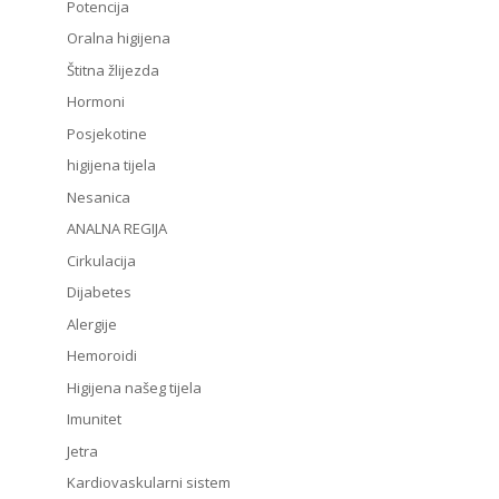
Potencija
Oralna higijena
Štitna žlijezda
Hormoni
Posjekotine
higijena tijela
Nesanica
ANALNA REGIJA
Cirkulacija
Dijabetes
Alergije
Hemoroidi
Higijena našeg tijela
Imunitet
Jetra
Kardiovaskularni sistem