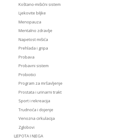
Koštano-mišićni sistem
Ljekovite biljke
Menopauza
Mentalno zdravlje
Napetost mišića
Prehlada i gripa
Probava
Probavni sistem
Probiotici
Program za mršavljenje
Prostata i urinarni trakt
Sport i rekreacija
Trudnoća i dojenje
Venozna cirkulacija
Zglobovi
LJEPOTA I NJEGA