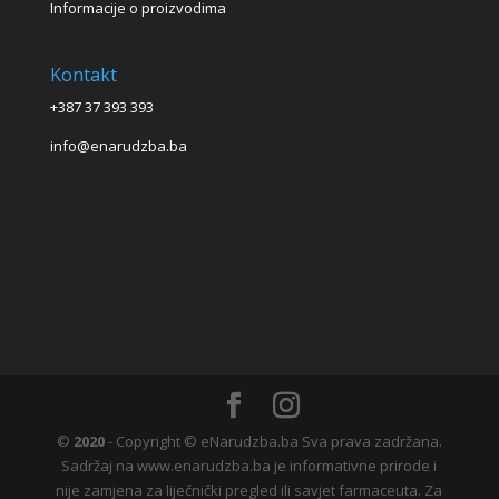
Informacije o proizvodima
Kontakt
+387 37 393 393
info@enarudzba.ba
©
2020
- Copyright © eNarudzba.ba Sva prava zadržana.
Sadržaj na www.enarudzba.ba je informativne prirode i
nije zamjena za liječnički pregled ili savjet farmaceuta. Za