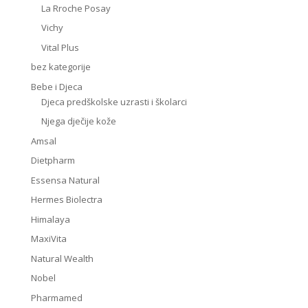
La Rroche Posay
Vichy
Vital Plus
bez kategorije
Bebe i Djeca
Djeca predškolske uzrasti i školarci
Njega dječije kože
Amsal
Dietpharm
Essensa Natural
Hermes Biolectra
Himalaya
MaxiVita
Natural Wealth
Nobel
Pharmamed