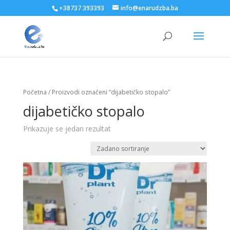
+38737 393393
info@enarudzba.ba
Početna
/ Proizvodi označeni “dijabetičko stopalo”
dijabetičko stopalo
Prikazuje se jedan rezultat