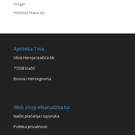
Solgar
Webber Naturals
Apoteka Tina
Ulica Heroja Izačića bb
77208 Izačić
Bosna i Hercegovina
Web shop eNarudzba.ba
Način plaćanja i isporuka
Politika privatnosti