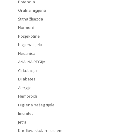
Potencija
Oralna higijena
Štitna žlijezda
Hormoni
Posjekotine
higijena tijela
Nesanica
ANALNA REGIJA
Cirkulacija
Dijabetes
Alergije
Hemoroidi
Higijena našeg tijela
Imunitet
Jetra
Kardiovaskularni sistem