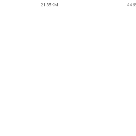
21.85
KM
44.6