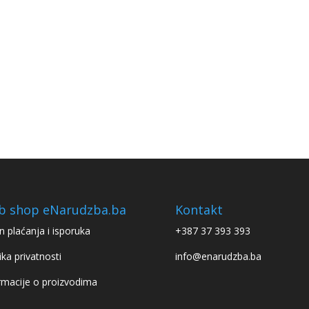
b shop eNarudzba.ba
Kontakt
n plaćanja i isporuka
+387 37 393 393
ika privatnosti
info@enarudzba.ba
rmacije o proizvodima