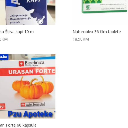
čka Šljiva kapi 10 ml
Naturoplex 36 film tablete
0
KM
18.50
KM
an Forte 60 kapsula