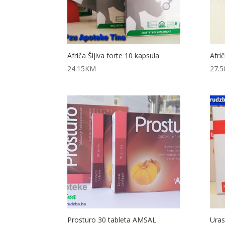
Afriča Šljiva forte 10 kapsula
Afri
24.15
KM
27.5
Prosturo 30 tableta AMSAL
Uras