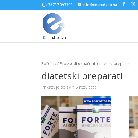
+38737 393393
info@enarudzba.ba
Početna
/ Proizvodi označeni “diatetski preparati”
diatetski preparati
Prikazuje se svih 5 rezultata