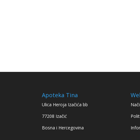
Apoteka Tina
We
Ulica Heroja Izačića bb
Nači
77208 Izačić
Polit
Bosna i Hercegovina
Info