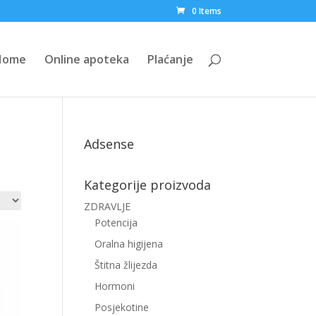
0 Items
Home
Online apoteka
Plaćanje
Adsense
Kategorije proizvoda
ZDRAVLJE
Potencija
Oralna higijena
Štitna žlijezda
Hormoni
Posjekotine