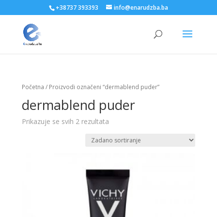
+38737 393393
info@enarudzba.ba
Početna
/ Proizvodi označeni “dermablend puder”
dermablend puder
Prikazuje se svih 2 rezultata