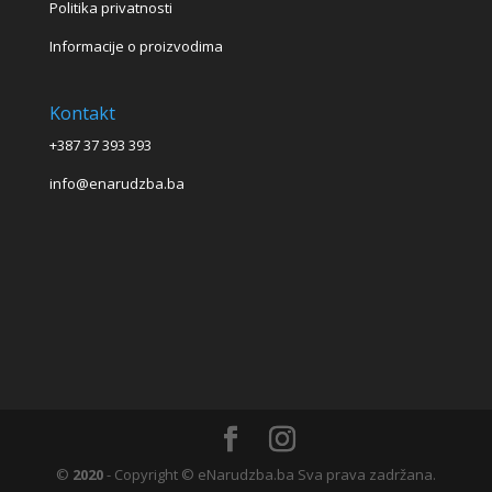
Politika privatnosti
Informacije o proizvodima
Kontakt
+387 37 393 393
info@enarudzba.ba
©
2020
- Copyright © eNarudzba.ba Sva prava zadržana.