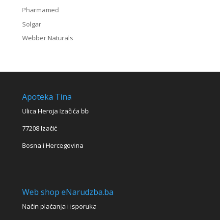
Pharmamed
Solgar
Webber Naturals
Apoteka Tina
Ulica Heroja Izačića bb
77208 Izačić
Bosna i Hercegovina
Web shop eNarudzba.ba
Način plaćanja i isporuka