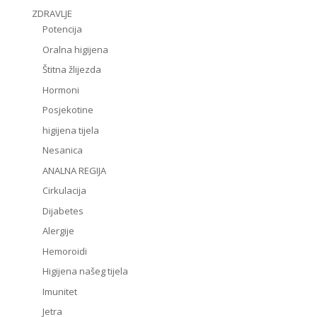
ZDRAVLJE
Potencija
Oralna higijena
Štitna žlijezda
Hormoni
Posjekotine
higijena tijela
Nesanica
ANALNA REGIJA
Cirkulacija
Dijabetes
Alergije
Hemoroidi
Higijena našeg tijela
Imunitet
Jetra