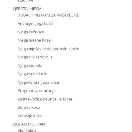
Zglobovi
LJEPOTA I NJEGA
DODACI PREHRANI ZA MRŠAVLJENJE
Anti-age njega kože
Njega kože lica
Njega masne kože
Njega mješovite do normalne kože
Njega ruku i noktiju
Njega stopala
Njega suhe kože
Njegovana i lijepa koža
Program za sunčanje
Zaštita kože od sunca i alergije
Zdrava kosa
Zdravlje kože
DODACI PREHRANI
Vitabiotics