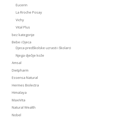
Eucerin
La Rroche Posay
Vichy
Vital Plus
bez kategorije
Bebe i Djeca
Djeca predškolske uzrasti i školarci
Njega dječije kože
Amsal
Dietpharm
Essensa Natural
Hermes Biolectra
Himalaya
MaxiVita
Natural Wealth
Nobel