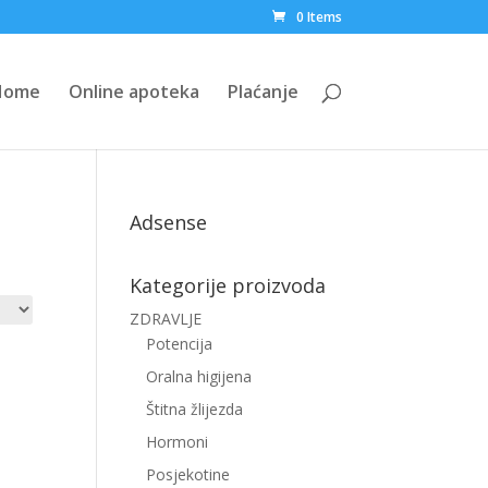
0 Items
Home
Online apoteka
Plaćanje
Adsense
Kategorije proizvoda
ZDRAVLJE
Potencija
Oralna higijena
Štitna žlijezda
Hormoni
Posjekotine