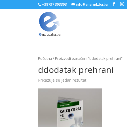
+38737 393393
info@enarudzba.ba
Početna
/ Proizvodi označeni “ddodatak prehrani”
ddodatak prehrani
Prikazuje se jedan rezultat