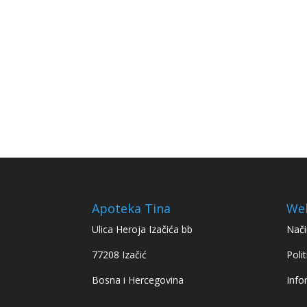
Apoteka Tina
We
Ulica Heroja Izačića bb
Nači
77208 Izačić
Polit
Bosna i Hercegovina
Info