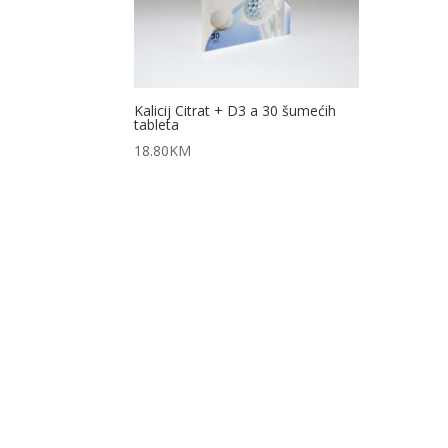
Kalicij Citrat + D3 a 30 šumećih
tableta
18.80
KM