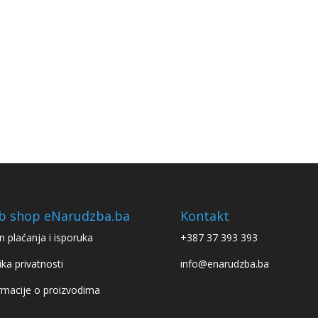
b shop eNarudzba.ba
Kontakt
n plaćanja i isporuka
+387 37 393 393
ika privatnosti
info@enarudzba.ba
rmacije o proizvodima