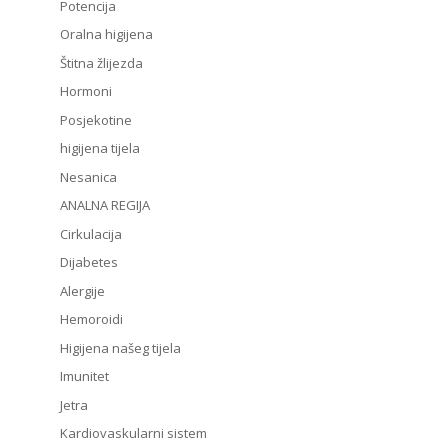
Potencija
Oralna higijena
Štitna žlijezda
Hormoni
Posjekotine
higijena tijela
Nesanica
ANALNA REGIJA
Cirkulacija
Dijabetes
Alergije
Hemoroidi
Higijena našeg tijela
Imunitet
Jetra
Kardiovaskularni sistem