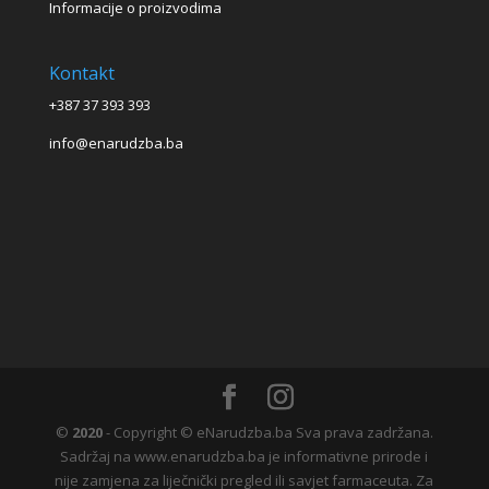
Informacije o proizvodima
Kontakt
+387 37 393 393
info@enarudzba.ba
©
2020
- Copyright © eNarudzba.ba Sva prava zadržana.
Sadržaj na www.enarudzba.ba je informativne prirode i
nije zamjena za liječnički pregled ili savjet farmaceuta. Za