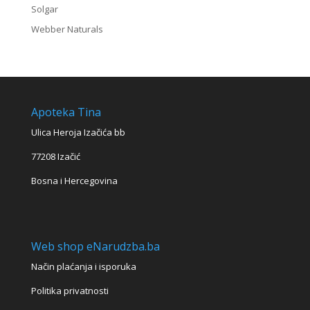
Solgar
Webber Naturals
Apoteka Tina
Ulica Heroja Izačića bb
77208 Izačić
Bosna i Hercegovina
Web shop eNarudzba.ba
Način plaćanja i isporuka
Politika privatnosti