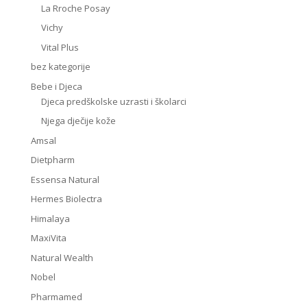
La Rroche Posay
Vichy
Vital Plus
bez kategorije
Bebe i Djeca
Djeca predškolske uzrasti i školarci
Njega dječije kože
Amsal
Dietpharm
Essensa Natural
Hermes Biolectra
Himalaya
MaxiVita
Natural Wealth
Nobel
Pharmamed