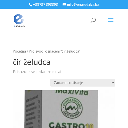
+38737 393393
info@enarudzba.ba
Početna
/ Proizvodi označeni “čir želudca”
čir želudca
Prikazuje se jedan rezultat