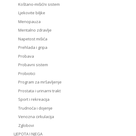
Koštano-mišićni sistem
Ljekovite biljke
Menopauza
Mentalno zdravlje
Napetost mišića
Prehlada i gripa
Probava
Probavni sistem
Probiotici
Program za mršavljenje
Prostata i urinarni trakt
Sport i rekreacija
Trudnoća i dojenje
Venozna cirkulacija
Zglobovi
LJEPOTA I NJEGA