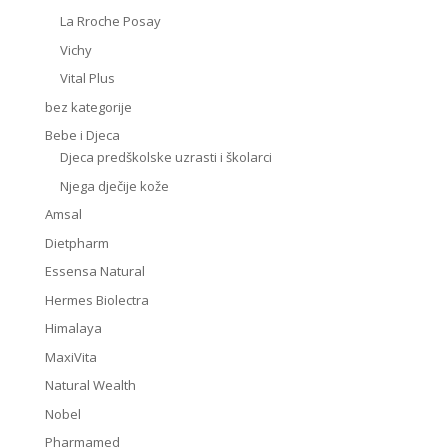
La Rroche Posay
Vichy
Vital Plus
bez kategorije
Bebe i Djeca
Djeca predškolske uzrasti i školarci
Njega dječije kože
Amsal
Dietpharm
Essensa Natural
Hermes Biolectra
Himalaya
MaxiVita
Natural Wealth
Nobel
Pharmamed