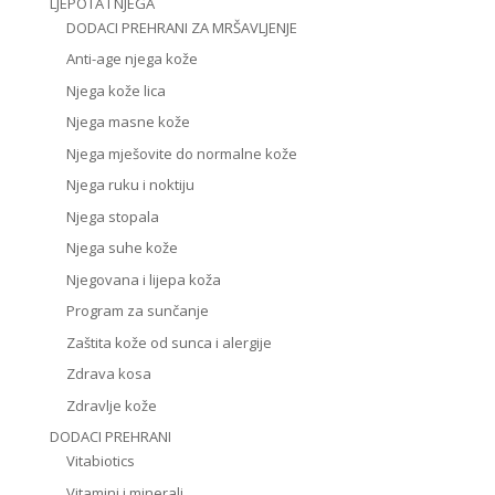
LJEPOTA I NJEGA
DODACI PREHRANI ZA MRŠAVLJENJE
Anti-age njega kože
Njega kože lica
Njega masne kože
Njega mješovite do normalne kože
Njega ruku i noktiju
Njega stopala
Njega suhe kože
Njegovana i lijepa koža
Program za sunčanje
Zaštita kože od sunca i alergije
Zdrava kosa
Zdravlje kože
DODACI PREHRANI
Vitabiotics
Vitamini i minerali