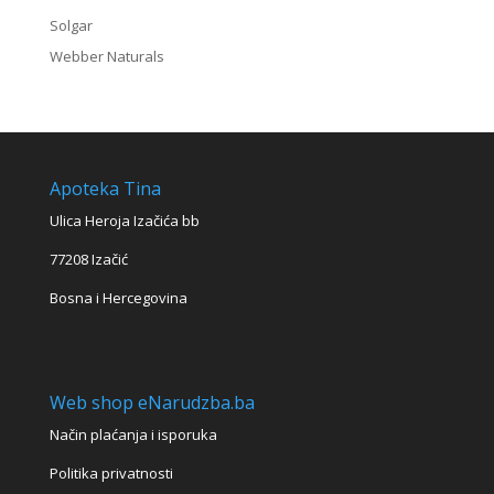
Solgar
Webber Naturals
Apoteka Tina
Ulica Heroja Izačića bb
77208 Izačić
Bosna i Hercegovina
Web shop eNarudzba.ba
Način plaćanja i isporuka
Politika privatnosti