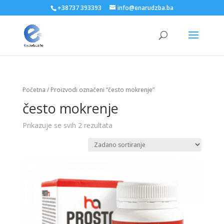
+38737 393393
info@enarudzba.ba
Početna
/ Proizvodi označeni “često mokrenje”
često mokrenje
Prikazuje se svih 2 rezultata