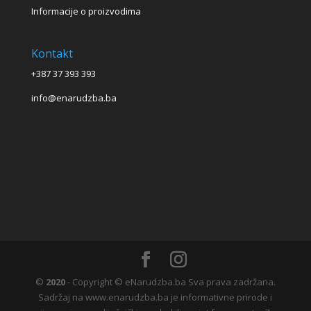
Informacije o proizvodima
Kontakt
+387 37 393 393
info@enarudzba.ba
©
2020
- Copyright © eNarudzba.ba Sva prava zadržana.
Sadržaj na www.enarudzba.ba je informativne prirode i