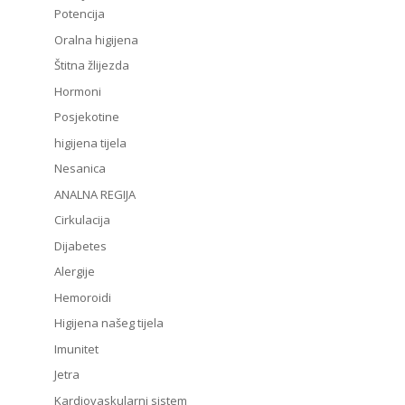
Potencija
Oralna higijena
Štitna žlijezda
Hormoni
Posjekotine
higijena tijela
Nesanica
ANALNA REGIJA
Cirkulacija
Dijabetes
Alergije
Hemoroidi
Higijena našeg tijela
Imunitet
Jetra
Kardiovaskularni sistem