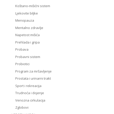
Koštano-mišićni sistem
Ljekovite biljke
Menopauza
Mentalno zdravlje
Napetost mišića
Prehlada i gripa
Probava
Probavni sistem
Probiotici
Program za mršavljenje
Prostata i urinarni trakt
Sport i rekreacija
Trudnoća i dojenje
Venozna cirkulacija
Zglobovi