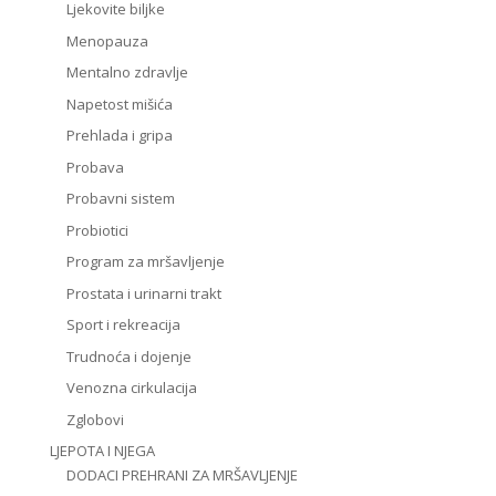
Ljekovite biljke
Menopauza
Mentalno zdravlje
Napetost mišića
Prehlada i gripa
Probava
Probavni sistem
Probiotici
Program za mršavljenje
Prostata i urinarni trakt
Sport i rekreacija
Trudnoća i dojenje
Venozna cirkulacija
Zglobovi
LJEPOTA I NJEGA
DODACI PREHRANI ZA MRŠAVLJENJE