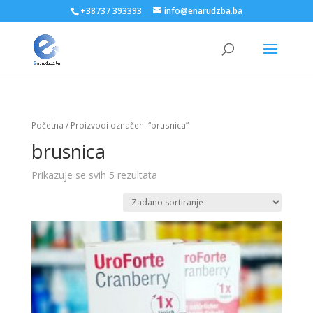
+38737 393393
info@enarudzba.ba
Početna
/ Proizvodi označeni “brusnica”
brusnica
Prikazuje se svih 5 rezultata