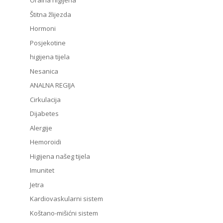
Oralna higijena
Štitna žlijezda
Hormoni
Posjekotine
higijena tijela
Nesanica
ANALNA REGIJA
Cirkulacija
Dijabetes
Alergije
Hemoroidi
Higijena našeg tijela
Imunitet
Jetra
Kardiovaskularni sistem
Koštano-mišićni sistem