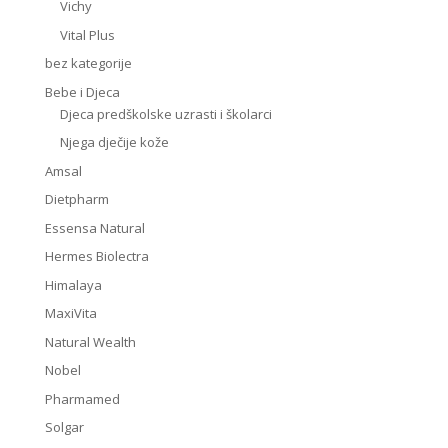
Vichy
Vital Plus
bez kategorije
Bebe i Djeca
Djeca predškolske uzrasti i školarci
Njega dječije kože
Amsal
Dietpharm
Essensa Natural
Hermes Biolectra
Himalaya
MaxiVita
Natural Wealth
Nobel
Pharmamed
Solgar