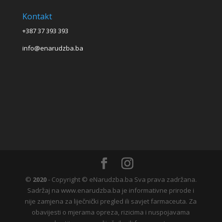
Kontakt
+387 37 393 393
info@enarudzba.ba
©
2020
- Copyright © eNarudzba.ba Sva prava zadržana.
Sadržaj na www.enarudzba.ba je informativne prirode i
nije zamjena za liječnički pregled ili savjet farmaceuta. Za
obavijesti o mjerama opreza, rizicima i nuspojavama