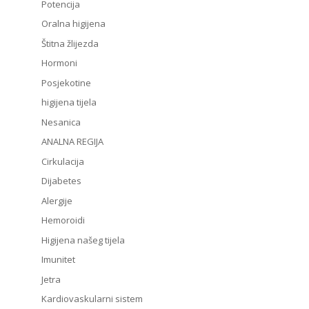
Potencija
Oralna higijena
Štitna žlijezda
Hormoni
Posjekotine
higijena tijela
Nesanica
ANALNA REGIJA
Cirkulacija
Dijabetes
Alergije
Hemoroidi
Higijena našeg tijela
Imunitet
Jetra
Kardiovaskularni sistem