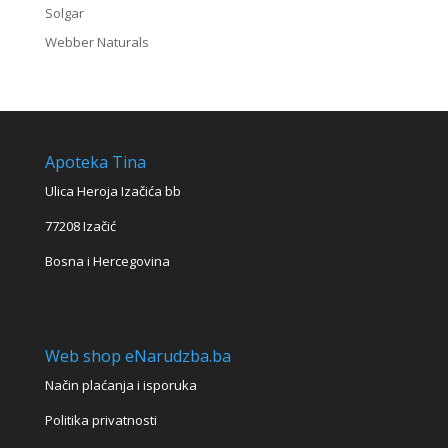
Solgar
Webber Naturals
Apoteka Tina
Ulica Heroja Izačića bb
77208 Izačić
Bosna i Hercegovina
Web shop eNarudzba.ba
Način plaćanja i isporuka
Politika privatnosti