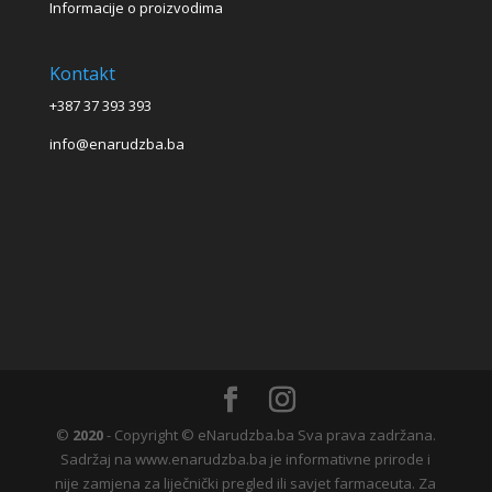
Informacije o proizvodima
Kontakt
+387 37 393 393
info@enarudzba.ba
©
2020
- Copyright © eNarudzba.ba Sva prava zadržana.
Sadržaj na www.enarudzba.ba je informativne prirode i
nije zamjena za liječnički pregled ili savjet farmaceuta. Za