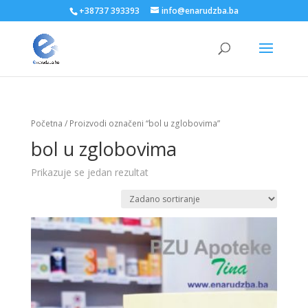
+38737 393393
info@enarudzba.ba
Početna
/ Proizvodi označeni “bol u zglobovima”
bol u zglobovima
Prikazuje se jedan rezultat