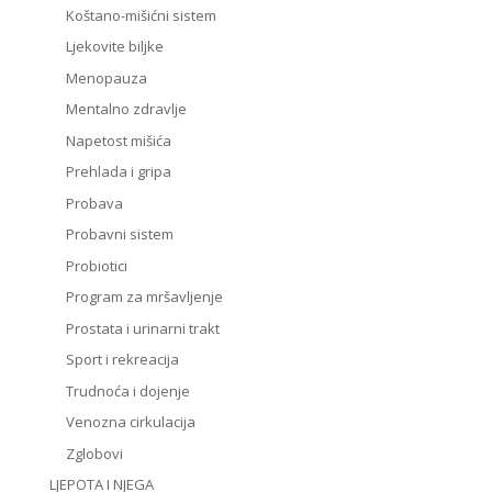
Koštano-mišićni sistem
Ljekovite biljke
Menopauza
Mentalno zdravlje
Napetost mišića
Prehlada i gripa
Probava
Probavni sistem
Probiotici
Program za mršavljenje
Prostata i urinarni trakt
Sport i rekreacija
Trudnoća i dojenje
Venozna cirkulacija
Zglobovi
LJEPOTA I NJEGA