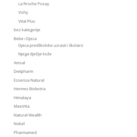
La Rroche Posay
Vichy
Vital Plus
bez kategorije
Bebe i Djeca
Djeca predškolske uzrasti i školarci
Njega dječije kože
Amsal
Dietpharm
Essensa Natural
Hermes Biolectra
Himalaya
MaxiVita
Natural Wealth
Nobel
Pharmamed