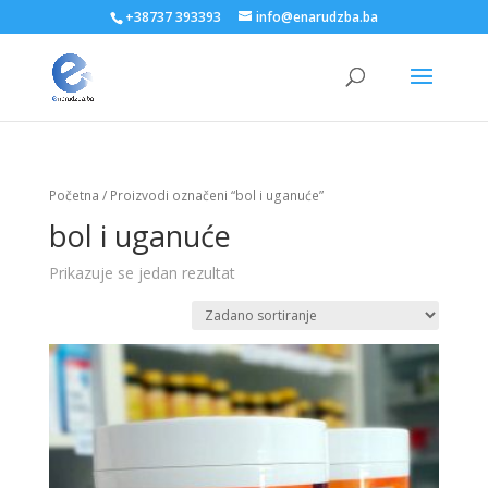
+38737 393393
info@enarudzba.ba
Početna
/ Proizvodi označeni “bol i uganuće”
bol i uganuće
Prikazuje se jedan rezultat