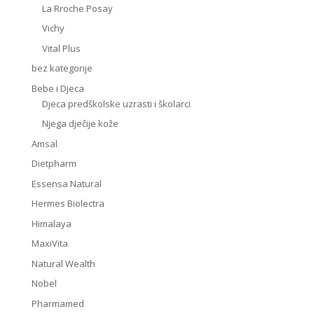
La Rroche Posay
Vichy
Vital Plus
bez kategorije
Bebe i Djeca
Djeca predškolske uzrasti i školarci
Njega dječije kože
Amsal
Dietpharm
Essensa Natural
Hermes Biolectra
Himalaya
MaxiVita
Natural Wealth
Nobel
Pharmamed