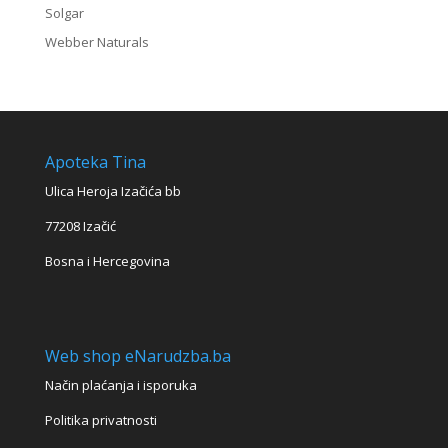
Solgar
Webber Naturals
Apoteka Tina
Ulica Heroja Izačića bb
77208 Izačić
Bosna i Hercegovina
Web shop eNarudzba.ba
Način plaćanja i isporuka
Politika privatnosti