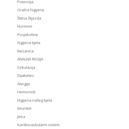
Potencija
Oralna higijena
Štitna žlijezda
Hormoni
Posjekotine
higijena tijela
Nesanica
ANALNA REGIJA
Cirkulacija
Dijabetes
Alergije
Hemoroidi
Higijena našeg tijela
Imunitet
Jetra
Kardiovaskularni sistem