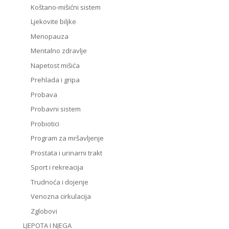
Koštano-mišićni sistem
Ljekovite biljke
Menopauza
Mentalno zdravlje
Napetost mišića
Prehlada i gripa
Probava
Probavni sistem
Probiotici
Program za mršavljenje
Prostata i urinarni trakt
Sport i rekreacija
Trudnoća i dojenje
Venozna cirkulacija
Zglobovi
LJEPOTA I NJEGA