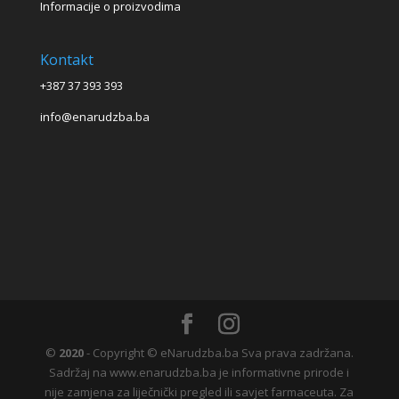
Informacije o proizvodima
Kontakt
+387 37 393 393
info@enarudzba.ba
©
2020
- Copyright © eNarudzba.ba Sva prava zadržana.
Sadržaj na www.enarudzba.ba je informativne prirode i
nije zamjena za liječnički pregled ili savjet farmaceuta. Za