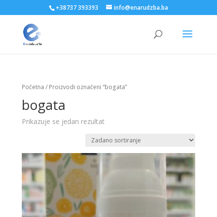
+38737 393393
info@enarudzba.ba
Početna
/ Proizvodi označeni “bogata”
bogata
Prikazuje se jedan rezultat