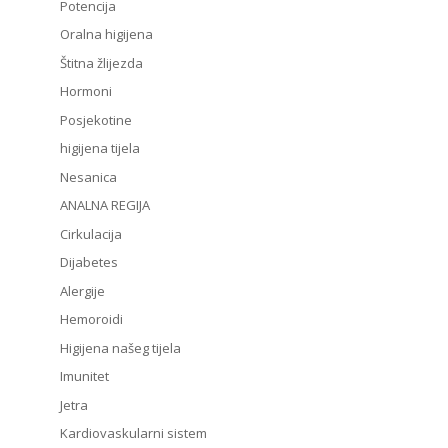
Potencija
Oralna higijena
Štitna žlijezda
Hormoni
Posjekotine
higijena tijela
Nesanica
ANALNA REGIJA
Cirkulacija
Dijabetes
Alergije
Hemoroidi
Higijena našeg tijela
Imunitet
Jetra
Kardiovaskularni sistem