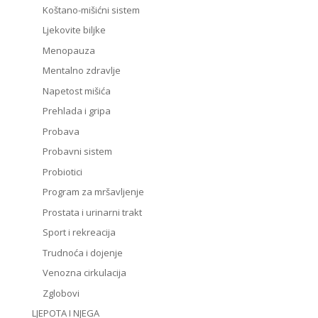
Koštano-mišićni sistem
Ljekovite biljke
Menopauza
Mentalno zdravlje
Napetost mišića
Prehlada i gripa
Probava
Probavni sistem
Probiotici
Program za mršavljenje
Prostata i urinarni trakt
Sport i rekreacija
Trudnoća i dojenje
Venozna cirkulacija
Zglobovi
LJEPOTA I NJEGA