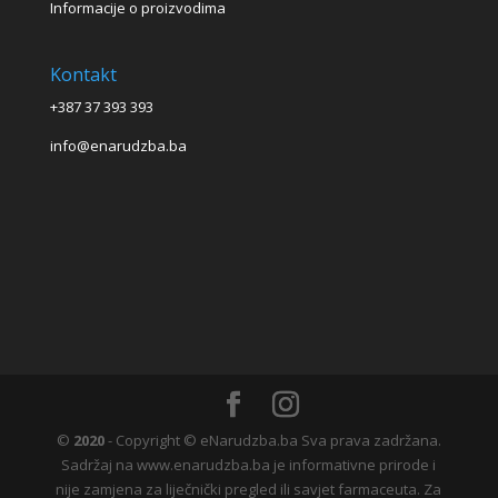
Informacije o proizvodima
Kontakt
+387 37 393 393
info@enarudzba.ba
©
2020
- Copyright © eNarudzba.ba Sva prava zadržana.
Sadržaj na www.enarudzba.ba je informativne prirode i
nije zamjena za liječnički pregled ili savjet farmaceuta. Za