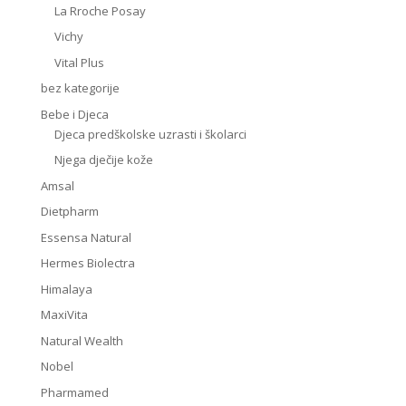
La Rroche Posay
Vichy
Vital Plus
bez kategorije
Bebe i Djeca
Djeca predškolske uzrasti i školarci
Njega dječije kože
Amsal
Dietpharm
Essensa Natural
Hermes Biolectra
Himalaya
MaxiVita
Natural Wealth
Nobel
Pharmamed