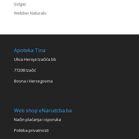
Solgar
Webber Naturals
Apoteka Tina
Ulica Heroja Izačića bb
77208 Izačić
Bosna i Hercegovina
Web shop eNarudzba.ba
Način plaćanja i isporuka
Politika privatnosti