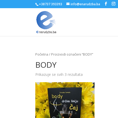
+38737 393393
info@enarudzba.ba
Početna
/ Proizvodi označeni “BODY”
BODY
Prikazuje se svih 3 rezultata