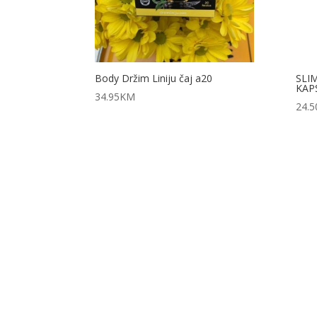
Body Držim Liniju čaj a20
SLI
KAP
34.95
KM
24.5