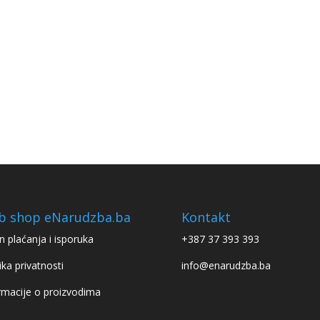
b shop eNarudzba.ba
Kontakt
n plaćanja i isporuka
+387 37 393 393
ika privatnosti
info@enarudzba.ba
rmacije o proizvodima