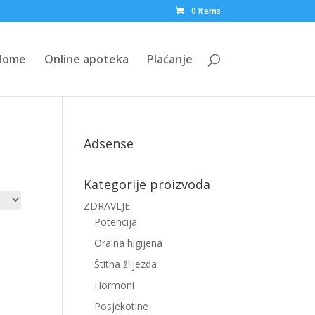
0 Items
Home
Online apoteka
Plaćanje
Adsense
Kategorije proizvoda
ZDRAVLJE
Potencija
Oralna higijena
Štitna žlijezda
Hormoni
Posjekotine