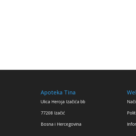
Apoteka Tina
We
Ulica Heroja Izačića bb
Nači
77208 Izačić
Polit
Bosna i Hercegovina
Info