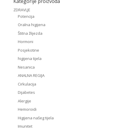
Kategorije proizvoda
ZDRAVLJE
Potencija
Oralna higijena
Štitna žlijezda
Hormoni
Posjekotine
higijena tijela
Nesanica
ANALNA REGIJA
Cirkulacija
Dijabetes
Alergije
Hemoroidi
Higijena našeg tijela
Imunitet