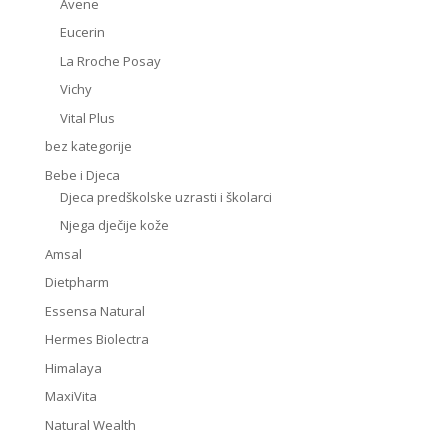
Avene
Eucerin
La Rroche Posay
Vichy
Vital Plus
bez kategorije
Bebe i Djeca
Djeca predškolske uzrasti i školarci
Njega dječije kože
Amsal
Dietpharm
Essensa Natural
Hermes Biolectra
Himalaya
MaxiVita
Natural Wealth