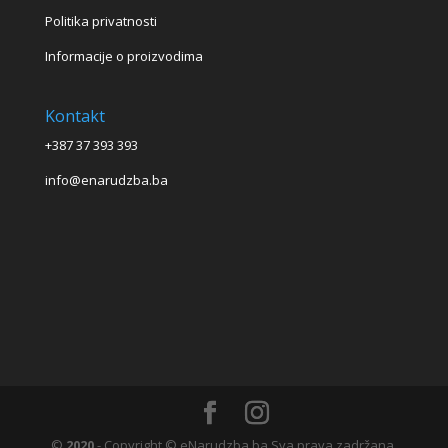
Politika privatnosti
Informacije o proizvodima
Kontakt
+387 37 393 393
info@enarudzba.ba
©
2020
- Copyright © eNarudzba.ba Sva prava zadržana.