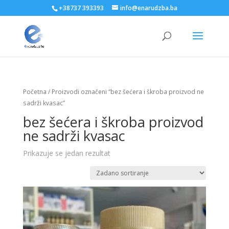
+38737 393393
info@enarudzba.ba
Početna
/ Proizvodi označeni “bez šećera i škroba proizvod ne
sadrži kvasac”
bez šećera i škroba proizvod
ne sadrži kvasac
Prikazuje se jedan rezultat