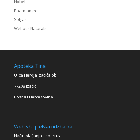
Nobel
Pharmamed
Solgar
Webber Naturals
Apoteka Tina
Ulica Heroja Izačića bb
77208 Izačić
Bosna i Hercegovina
Web shop eNarudzba.ba
Način plaćanja i isporuka