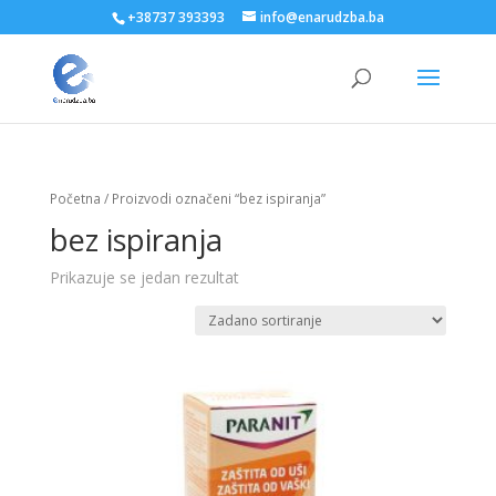
+38737 393393
info@enarudzba.ba
Početna
/ Proizvodi označeni “bez ispiranja”
bez ispiranja
Prikazuje se jedan rezultat