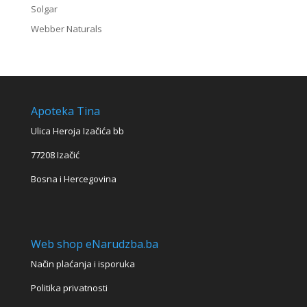
Solgar
Webber Naturals
Apoteka Tina
Ulica Heroja Izačića bb
77208 Izačić
Bosna i Hercegovina
Web shop eNarudzba.ba
Način plaćanja i isporuka
Politika privatnosti