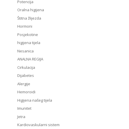
Potencija
Oralna higijena
Štitna žlijezda
Hormoni
Posjekotine
higijena tijela
Nesanica
ANALNA REGIJA
Cirkulacija
Dijabetes
Alergije
Hemoroidi
Higijena našeg tijela
Imunitet
Jetra
Kardiovaskularni sistem