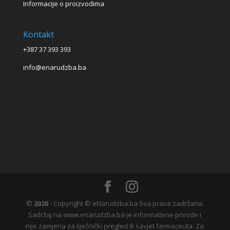
Informacije o proizvodima
Kontakt
+387 37 393 393
info@enarudzba.ba
©
2020
- Copyright © eNarudzba.ba Sva prava zadržana.
Sadržaj na www.enarudzba.ba je informativne prirode i
nije zamjena za liječnički pregled ili savjet farmaceuta. Za