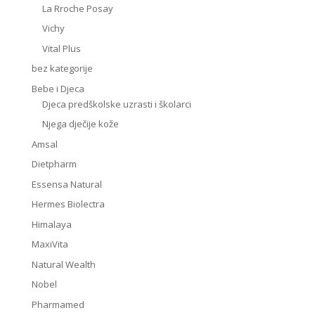
La Rroche Posay
Vichy
Vital Plus
bez kategorije
Bebe i Djeca
Djeca predškolske uzrasti i školarci
Njega dječije kože
Amsal
Dietpharm
Essensa Natural
Hermes Biolectra
Himalaya
MaxiVita
Natural Wealth
Nobel
Pharmamed