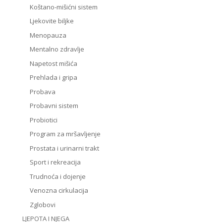
Koštano-mišićni sistem
Ljekovite biljke
Menopauza
Mentalno zdravlje
Napetost mišića
Prehlada i gripa
Probava
Probavni sistem
Probiotici
Program za mršavljenje
Prostata i urinarni trakt
Sport i rekreacija
Trudnoća i dojenje
Venozna cirkulacija
Zglobovi
LJEPOTA I NJEGA