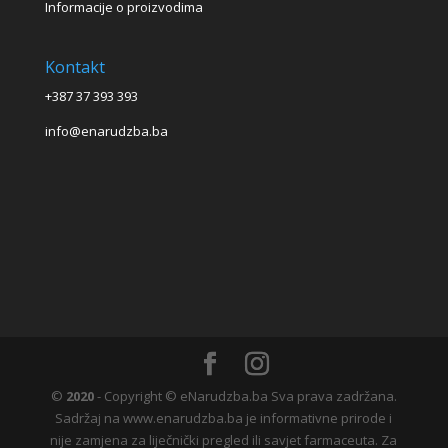
Informacije o proizvodima
Kontakt
+387 37 393 393
info@enarudzba.ba
©
2020
- Copyright © eNarudzba.ba Sva prava zadržana.
Sadržaj na www.enarudzba.ba je informativne prirode i
nije zamjena za liječnički pregled ili savjet farmaceuta. Za