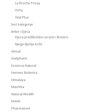
La Rroche Posay
Vichy
Vital Plus
bez kategorije
Bebe i Djeca
Djeca predškolske uzrasti i školarci
Njega dječije kože
Amsal
Dietpharm
Essensa Natural
Hermes Biolectra
Himalaya
MaxiVita
Natural Wealth
Nobel
Pharmamed