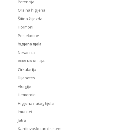
Potencija
Oralna higijena
Štitna žlijezda
Hormoni
Posjekotine
higijena tijela
Nesanica
ANALNA REGIJA
Cirkulacija
Dijabetes
Alergije
Hemoroidi
Higijena našeg tijela
Imunitet
Jetra
Kardiovaskularni sistem