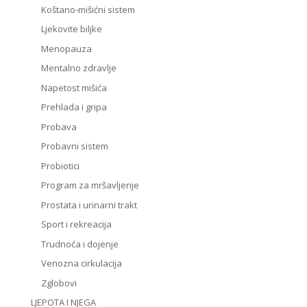
Koštano-mišićni sistem
Ljekovite biljke
Menopauza
Mentalno zdravlje
Napetost mišića
Prehlada i gripa
Probava
Probavni sistem
Probiotici
Program za mršavljenje
Prostata i urinarni trakt
Sport i rekreacija
Trudnoća i dojenje
Venozna cirkulacija
Zglobovi
LJEPOTA I NJEGA