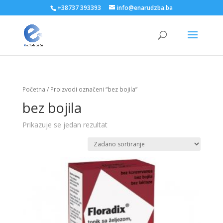
+38737 393393
info@enarudzba.ba
Početna
/ Proizvodi označeni “bez bojila”
bez bojila
Prikazuje se jedan rezultat