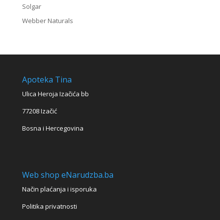
Solgar
Webber Naturals
Apoteka Tina
Ulica Heroja Izačića bb
77208 Izačić
Bosna i Hercegovina
Web shop eNarudzba.ba
Način plaćanja i isporuka
Politika privatnosti