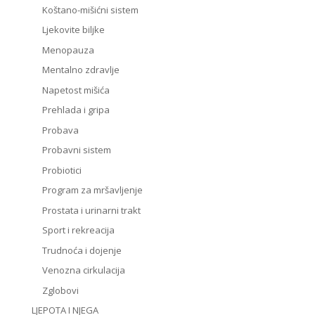
Koštano-mišićni sistem
Ljekovite biljke
Menopauza
Mentalno zdravlje
Napetost mišića
Prehlada i gripa
Probava
Probavni sistem
Probiotici
Program za mršavljenje
Prostata i urinarni trakt
Sport i rekreacija
Trudnoća i dojenje
Venozna cirkulacija
Zglobovi
LJEPOTA I NJEGA