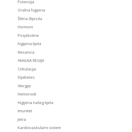
Potencija
Oralna higijena
Štitna žlijezda
Hormoni
Posjekotine
higijena tijela
Nesanica
ANALNA REGIJA
Cirkulacija
Dijabetes
Alergije
Hemoroidi
Higijena našeg tijela
Imunitet
Jetra
Kardiovaskularni sistem