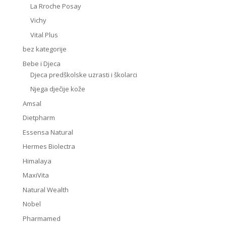
La Rroche Posay
Vichy
Vital Plus
bez kategorije
Bebe i Djeca
Djeca predškolske uzrasti i školarci
Njega dječije kože
Amsal
Dietpharm
Essensa Natural
Hermes Biolectra
Himalaya
MaxiVita
Natural Wealth
Nobel
Pharmamed