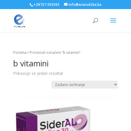
+38737 393393
info@enarudzba.ba
Početna
/ Proizvodi označeni “b vitamini”
b vitamini
Prikazuje se jedan rezultat