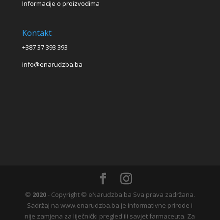
Informacije o proizvodima
Kontakt
+387 37 393 393
info@enarudzba.ba
©
2020
- Copyright © eNarudzba.ba Sva prava zadržana.
Sadržaj na www.enarudzba.ba je informativne prirode i
nije zamjena za liječnički pregled ili savjet farmaceuta. Za