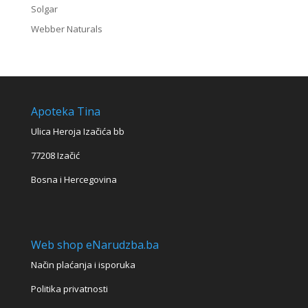
Solgar
Webber Naturals
Apoteka Tina
Ulica Heroja Izačića bb
77208 Izačić
Bosna i Hercegovina
Web shop eNarudzba.ba
Način plaćanja i isporuka
Politika privatnosti