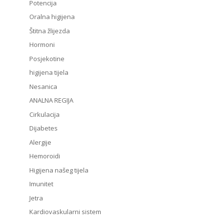
Potencija
Oralna higijena
Štitna žlijezda
Hormoni
Posjekotine
higijena tijela
Nesanica
ANALNA REGIJA
Cirkulacija
Dijabetes
Alergije
Hemoroidi
Higijena našeg tijela
Imunitet
Jetra
Kardiovaskularni sistem