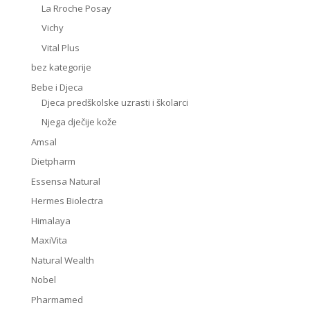
La Rroche Posay
Vichy
Vital Plus
bez kategorije
Bebe i Djeca
Djeca predškolske uzrasti i školarci
Njega dječije kože
Amsal
Dietpharm
Essensa Natural
Hermes Biolectra
Himalaya
MaxiVita
Natural Wealth
Nobel
Pharmamed