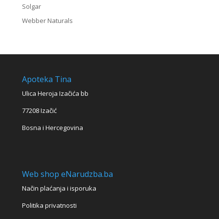
Solgar
Webber Naturals
Apoteka Tina
Ulica Heroja Izačića bb
77208 Izačić
Bosna i Hercegovina
Web shop eNarudzba.ba
Način plaćanja i isporuka
Politika privatnosti