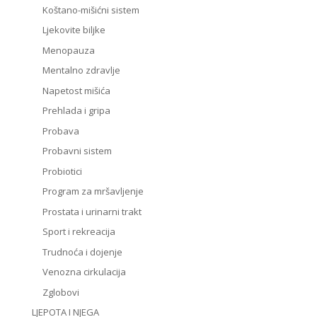
Koštano-mišićni sistem
Ljekovite biljke
Menopauza
Mentalno zdravlje
Napetost mišića
Prehlada i gripa
Probava
Probavni sistem
Probiotici
Program za mršavljenje
Prostata i urinarni trakt
Sport i rekreacija
Trudnoća i dojenje
Venozna cirkulacija
Zglobovi
LJEPOTA I NJEGA