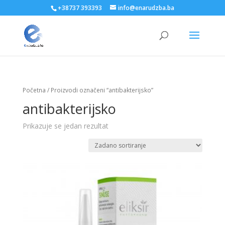
+38737 393393
info@enarudzba.ba
Početna
/ Proizvodi označeni “antibakterijsko”
antibakterijsko
Prikazuje se jedan rezultat