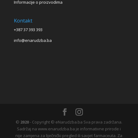
Informacije o proizvodima
Kontakt
+387 37 393 393
info@enarudzba.ba
©
2020
- Copyright © eNarudzba.ba Sva prava zadržana.
Sadržaj na www.enarudzba.ba je informativne prirode i
nije zamjena za liječnički pregled ili savjet farmaceuta. Za