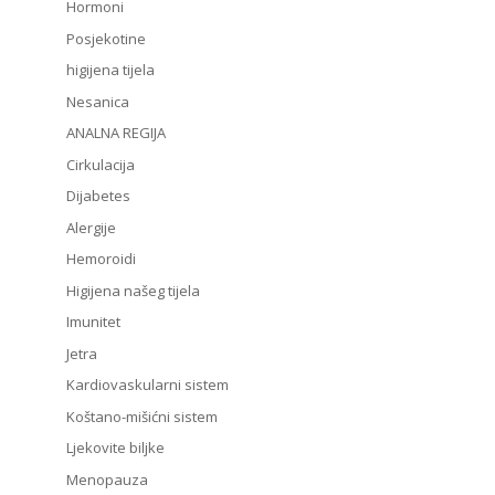
Hormoni
Posjekotine
higijena tijela
Nesanica
ANALNA REGIJA
Cirkulacija
Dijabetes
Alergije
Hemoroidi
Higijena našeg tijela
Imunitet
Jetra
Kardiovaskularni sistem
Koštano-mišićni sistem
Ljekovite biljke
Menopauza