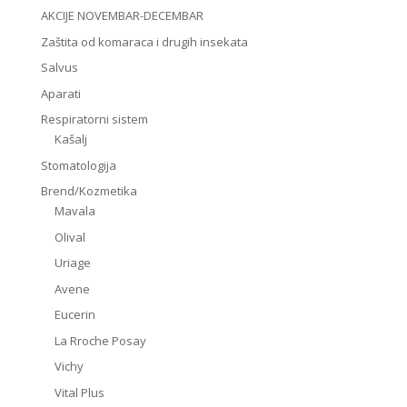
AKCIJE NOVEMBAR-DECEMBAR
Zaštita od komaraca i drugih insekata
Salvus
Aparati
Respiratorni sistem
Kašalj
Stomatologija
Brend/Kozmetika
Mavala
Olival
Uriage
Avene
Eucerin
La Rroche Posay
Vichy
Vital Plus