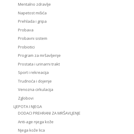
Mentalno zdravlje
Napetost mišića
Prehlada i gripa
Probava
Probavni sistem
Probiotici
Program za mršavljenje
Prostata i urinarni trakt
Sport i rekreacija
Trudnoća i dojenje
Venozna cirkulacija
Zglobovi
LJEPOTA I NJEGA
DODACI PREHRANI ZA MRŠAVLJENJE
Anti-age njega kože
Njega kože lica