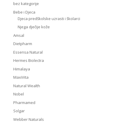
bez kategorije
Bebe i Djeca
Djeca predškolske uzrasti i školarci
Njega dječije kože
Amsal
Dietpharm
Essensa Natural
Hermes Biolectra
Himalaya
MaxiVita
Natural Wealth
Nobel
Pharmamed
Solgar
Webber Naturals