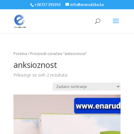
+38737 393393
info@enarudzba.ba
Početna
/ Proizvodi označeni “anksioznost”
anksioznost
Prikazuje se svih 2 rezultata